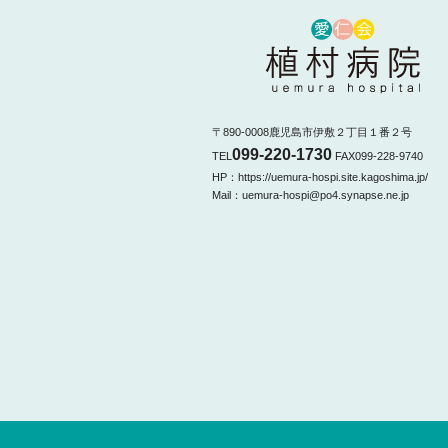
〒890-0008鹿児島市伊敷２丁目１番２号
099-220-1730
TEL
FAX099-228-9740
HP：https://uemura-hospi.site.kagoshima.jp/
Mail：uemura-hospi@po4.synapse.ne.jp