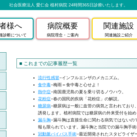
社会医療法人 愛仁会 植村病院 24時間365日診療いたします。
者様へ
病院概要
関連施設
種診断について
病院理念・ご案内
関連施設ご紹介
■ これまでの記事履歴一覧
流行性感冒
−インフルエンザのメカニズム。
食中毒
−梅雨＝食中毒と心せよ！
熱中症
−南国鹿児島の夏を乗り切るノウハウ。
花粉症
−春の国民的疾病「花粉症」の解説。
糖尿病
−糖尿病は一般に血管の病気と言われており
誘発します。植村病院では糖尿病の外来受付を始め
漏斗胸
−漏斗胸は直接生命に関わる病気ではないの
報も限られています。漏斗胸と当院での漏斗胸手術
冠動脈バイパス手術
−最近開発されたスタビライザ