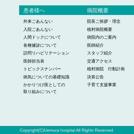
患者様へ
病院概要
外来ごあんない
院長ご挨拶・理念
入院ごあんない
植村病院概要
人間ドックについて
病院内のご案内
各種健診について
医師紹介
訪問リハビリテーション
スタッフ紹介
医師担当表
交通アクセス
トピックスナンバー
植村病院 行動計画
病気についての基礎知識
決算公告
かかりつけ医としての
子育て支援事業
取り組みについて
Copyright(C)Uemura hospital All Rights Reserved.