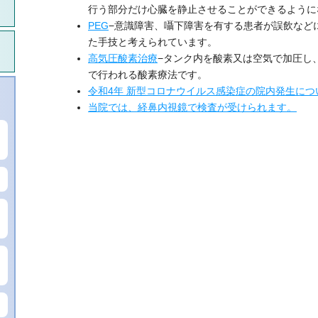
行う部分だけ心臓を静止させることができるように
PEG
−意識障害、囁下障害を有する患者が誤飲など
た手技と考えられています。
高気圧酸素治療
−タンク内を酸素又は空気で加圧し
で行われる酸素療法です。
令和4年 新型コロナウイルス感染症の院内発生につ
当院では、経鼻内視鏡で検査が受けられます。