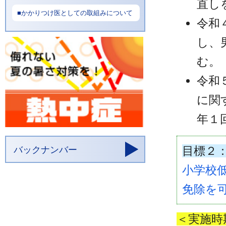
直し
令和
し、
む。
令和
に関
年１
目標２
小学校
免除を
＜実施時