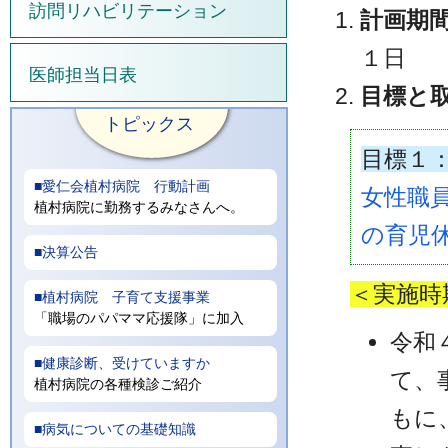
訪問リハビリテーション
計画期
１日
医師担当日表
目標と
目標１
女性職員
の育児
＜実施時
令和
て、
もに