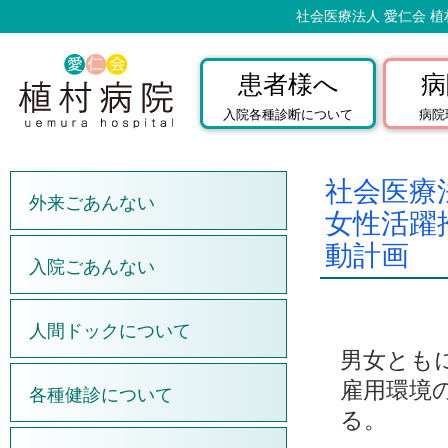
社会医療法人 愛仁会 植
患者様へ
病
入院各種診断について
病院
社会医療
外来ごあんない
女性活躍
動計画
入院ごあんない
人間ドックについて
男女とも
雇用環境
各種健診について
る。