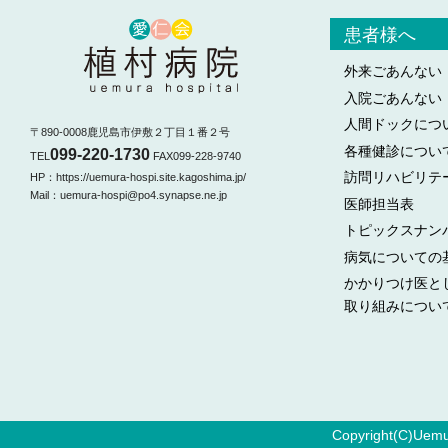
患者様へ
外来ごあんない
入院ごあんない
人間ドックにつ
〒890-0008鹿児島市伊敷２丁目１番２号
各種健診につい
099-220-1730
TEL
FAX099-228-9740
訪問リハビリテ
HP：https://uemura-hospi.site.kagoshima.jp/
Mail：uemura-hospi@po4.synapse.ne.jp
医師担当表
トピックスナン
病気についての
かかりつけ医と
取り組みについ
Copyright(C)Uemur