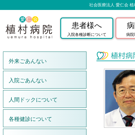
社会医療法人 愛仁会 植
患者様へ
病
入院各種診断について
病院
外来ごあんない
入院ごあんない
人間ドックについて
各種健診について